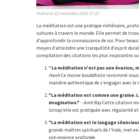
Publié le 22 novembre 2023 17:32
La méditation est une pratique millénaire, pro
cultures à travers le monde. Elle permet de trouve
d'approfondir la connaissance de soi. Pour beauco
moyen d'atteindre une tranquillité d'esprit durab
compilation des citations les plus inspirantes su
“La méditation n'est pas une évasion, ma
Hanh
Ce moine bouddhiste renommé nous ra
manière authentique de s'engager avec le
"La méditation est comme une graine. Lo
imagination."
-
Amit Ray
Cette citation ma
lorsqu'elle est pratiquée avec régularité et
"La méditation est le langage silencieux
grands maîtres spirituels de l'Inde, met e
son essence profonde.