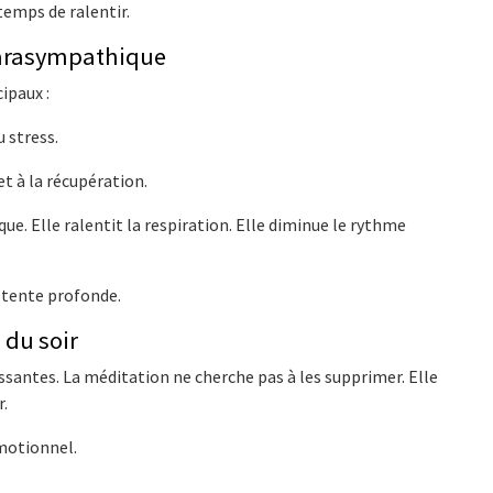
temps de ralentir.
parasympathique
ipaux :
u stress.
t à la récupération.
. Elle ralentit la respiration. Elle diminue le rythme
étente profonde.
 du soir
ssantes. La méditation ne cherche pas à les supprimer. Elle
r.
émotionnel.